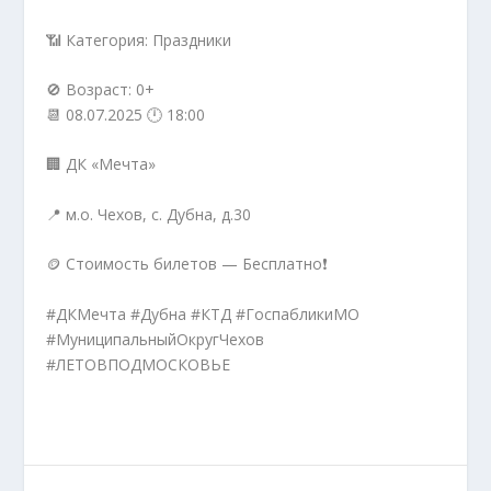
📶 Категория: Праздники
🚫 Возраст: 0+
📆 08.07.2025 🕛 18:00
🏢 ДК «Мечта»
📍 м.о. Чехов, с. Дубна, д.30
🪙 Стоимость билетов — Бесплатно❗️
#ДКМечта #Дубна #КТД #ГоспабликиМО
#МуниципальныйОкругЧехов
#ЛЕТОВПОДМОСКОВЬЕ