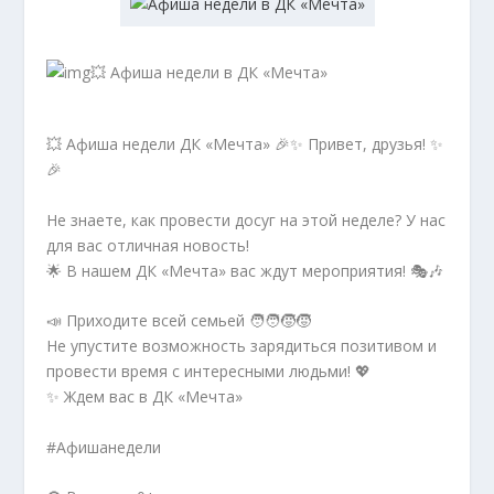
💥 Афиша недели в ДК «Мечта»
💥 Афиша недели ДК «Мечта» 🎉✨ Привет, друзья! ✨
🎉
Не знаете, как провести досуг на этой неделе? У нас
для вас отличная новость!
🌟 В нашем ДК «Мечта» вас ждут мероприятия! 🎭🎶
📣 Приходите всей семьей 🧑‍🧑‍🧒‍🧒
Не упустите возможность зарядиться позитивом и
провести время с интересными людьми! 💖
✨ Ждем вас в ДК «Мечта»
#Афишанедели