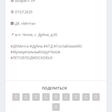
🚫 Возраст: 0+
📆 07.07.2025
🏢 ДК «Мечта»
📍 м.о. Чехов, с. Дубна, д.30
#ДКМечта #Дубна #КТД #ГоспабликиМО
#МуниципальныйОкругЧехов
#ЛЕТОВПОДМОСКОВЬЕ
ПОДЕЛИТЬСЯ: