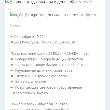
💥 🎪‼️Цирк ЗВЁЗДЫ МАНЕЖА в ДУБНЕ ‼️🤡 г. о.
Чехов
🌟24 ноября в 15:00
🌟Дом Культуры «Мечта», п. Дубна, 30
Представление Цирка ЗВЁЗДЫ МАНЕЖА — это:
🌟 Невероятные номера ведущих артистов
🌟 Завораживающие балансы эквилибристов
🌟 Неуловимые движения жонглеров
🌟 Сложнейшие трюки акробатов
🌟 Шоу с хула-хупами
🌟 Потрясающее световое представление
…и это только начало!
Прикоснитесь к миру волшебства,
мастерства и чуда всей семьей🪄💫