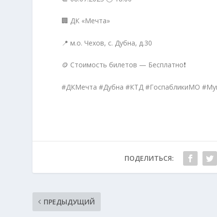
🏢 ДК «Мечта»
📍 м.о. Чехов, с. Дубна, д.30
🪙 Стоимость билетов — Бесплатно❗️
#ДКМечта #Дубна #КТД #ГоспабликиМО #М
ПОДЕЛИТЬСЯ:
ПРЕДЫДУЩИЙ