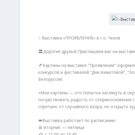
✨Выставка «ПРОЯВЛЕНИЕ» в г.о. Чехов
🏛️Дорогие друзья! Приглашаем вас на выста
🪶Картины на выставке “Проявление” оформле
конкурсов и фестивалей “Дни Ахматовой”, “Зол
Белоруссии.
«Мои картины — это попытка заглянуть в окр
почувствовать радость от соприкосновения с 
спрятано от случайного взора, но открыто х
📯Выставка работает по расписанию:
📅 вторник — пятница
🕰️ с 11:00 до 16:45