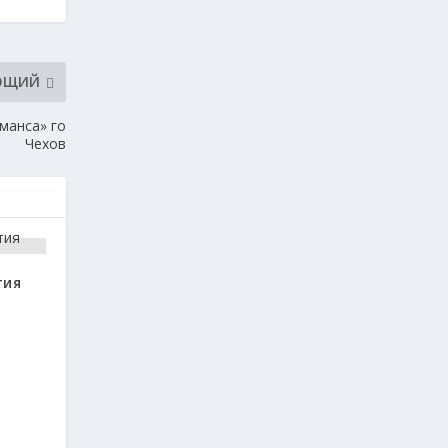
ЮЩИЙ
манса» го
Чехов
тия