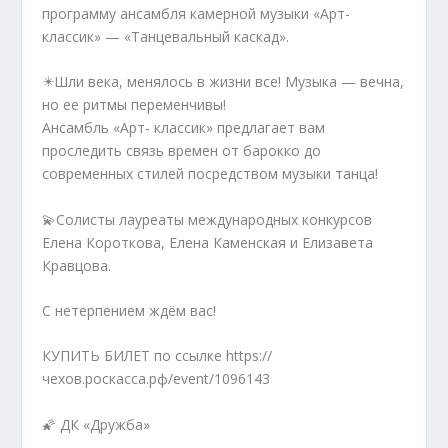
программу ансамбля камерной музыки «Арт-
классик» — «Танцевальный каскад».
✴️Шли века, менялось в жизни все! Музыка — вечна,
но ее ритмы переменчивы!
Ансамбль «Арт- классик» предлагает вам
проследить связь времен от барокко до
современных стилей посредством музыки танца!
💫Солисты лауреаты международных конкурсов
Елена Короткова, Елена Каменская и Елизавета
Кравцова.
С нетерпением ждём вас!
КУПИТЬ БИЛЕТ по ссылке https://
чехов.роскасса.рф/event/1096143
🌠 ДК «Дружба»