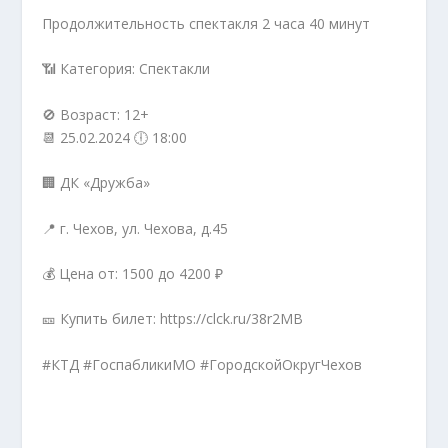
Продолжительность спектакля 2 часа 40 минут
📶 Категория: Спектакли
🚫 Возраст: 12+
📆 25.02.2024 🕕 18:00
🏢 ДК «Дружба»
📍 г. Чехов, ул. Чехова, д.45
💰 Цена от: 1500 до 4200 ₽
🎫 Купить билет: https://clck.ru/38r2MB
#КТД #ГоспабликиМО #ГородскойОкругЧехов