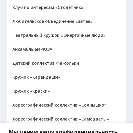
Клуб по интересам «Столетник»
Любительское объединение «Затея»
Театральный кружок « Энергичные люди»
Ансамбль БИРЮЗА
Детский коллектив Фа-сольки
Кружок «Карандаши»
Кружок «Краски»
Хореографический коллектив «Солнышко»
Хореографический коллектив «Самоцветы»
Мы ценим вашу конфиденциальность.
Народный коллектив, хор русской песни