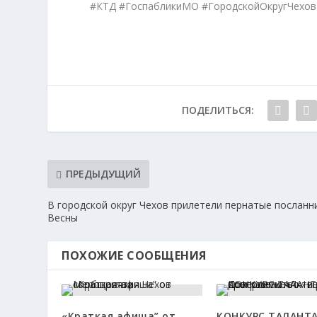
#КТД #ГоспабликиМО #ГородскойОкругЧехов
ПОДЕЛИТЬСЯ:
ПРЕДЫДУЩИЙ
В городской округ Чехов прилетели пернатые посланн
Весны
ПОХОЖИЕ СООБЩЕНИЯ
«Краткая афиша” от
КОНКУРС ТАЛАНТА