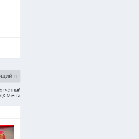
ЮЩИЙ
 отчётный
 ДК Мечта