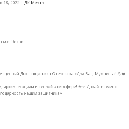
в 18, 2025
|
ДК Мечта
 м.о. Чехов
священный Дню защитника Отечества «Для Вас, Мужчины»! 💪❤️
, ярким эмоциям и теплой атмосфере! 🌟✨ Давайте вместе
агодарность нашим защитникам!