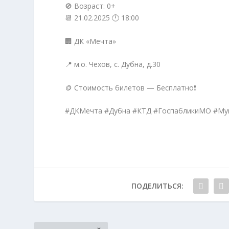
🚫 Возраст: 0+
📆 21.02.2025 🕛 18:00
🏢 ДК «Мечта»
📍 м.о. Чехов, с. Дубна, д.30
🪙 Стоимость билетов — Бесплатно❗️
#ДКМечта #Дубна #КТД #ГоспабликиМО #М
ПОДЕЛИТЬСЯ: