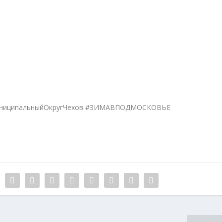
униципальныйОкругЧехов #ЗИМАВПОДМОСКОВЬЕ