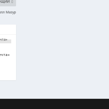
ЮЩИЙ
илл Мазур
ечта»