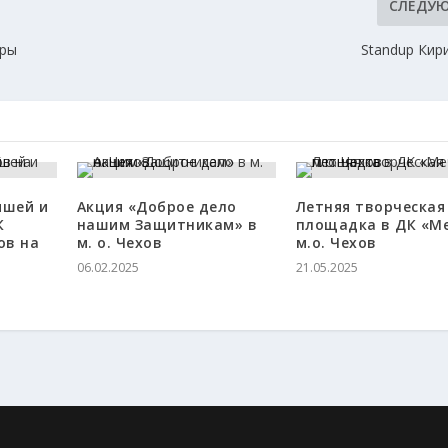
СЛЕДУ
уры
Standup Кир
ышей и
Акция «Доброе дело
Летняя творческая
К
нашим Защитникам» в
площадка в ДК «М
ов на
м. о. Чехов
м.о. Чехов
06.02.2025
21.05.2025