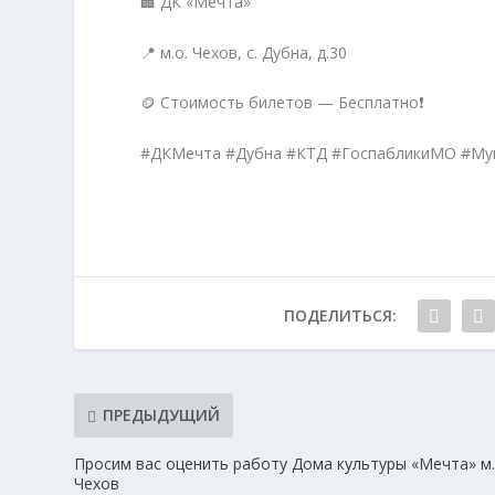
🏢 ДК «Мечта»
📍 м.о. Чехов, с. Дубна, д.30
🪙 Стоимость билетов — Бесплатно❗️
#ДКМечта #Дубна #КТД #ГоспабликиМО #М
ПОДЕЛИТЬСЯ:
ПРЕДЫДУЩИЙ
Просим вас оценить работу Дома культуры «Мечта» м.
Чехов