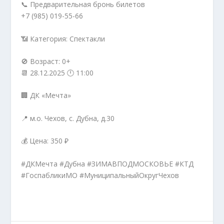
📞 Предварительная бронь билетов
+7 (985) 019-55-66
📶 Категория: Спектакли
🚫 Возраст: 0+
📆 28.12.2025 🕛 11:00
🏢 ДК «Мечта»
📍 м.о. Чехов, с. Дубна, д.30
💰 Цена: 350 ₽
#ДКМечта #Дубна #ЗИМАВПОДМОСКОВЬЕ #КТД
#ГоспабликиМО #МуниципальныйОкругЧехов