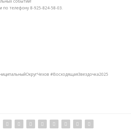
ельных событий!
 по телефону 8-925-824-58-03.
ниципальныйОкругЧехов #ВосходящаяЗвездочка2025