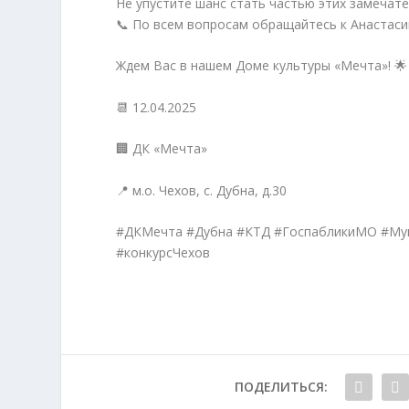
Не упустите шанс стать частью этих замечат
📞 По всем вопросам обращайтесь к Анастасии
Ждем Вас в нашем Доме культуры «Мечта»! 🌟
📆 12.04.2025
🏢 ДК «Мечта»
📍 м.о. Чехов, с. Дубна, д.30
#ДКМечта #Дубна #КТД #ГоспабликиМО #Му
#конкурсЧехов
ПОДЕЛИТЬСЯ: