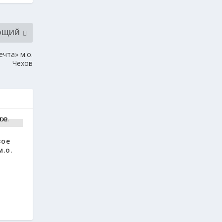
ЮЩИЙ
чта» м.о.
Чехов
вое
.о.