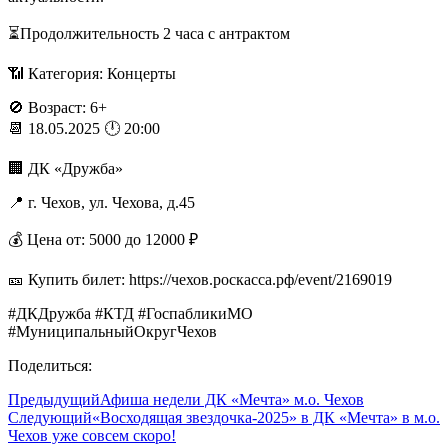
⏳Продолжительность 2 часа с антрактом
📶 Категория: Концерты
🚫 Возраст: 6+
📆 18.05.2025 🕛 20:00
🏢 ДК «Дружба»
📍 г. Чехов, ул. Чехова, д.45
💰 Цена от: 5000 до 12000 ₽
🎫 Купить билет: https://чехов.роскасса.рф/event/2169019
#ДКДружба #КТД #ГоспабликиМО
#МуниципальныйОкругЧехов
Поделиться:
Предыдущий
Афиша недели ДК «Мечта» м.о. Чехов
Следующий
«Восходящая звездочка-2025» в ДК «Мечта» в м.о.
Чехов уже совсем скоро!