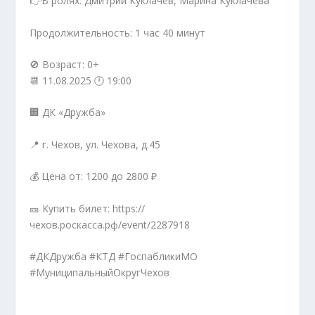
👉В ролях: Дмитрий Куклачёв, Марина Куклачёва
Продолжительность: 1 час 40 минут
🚫 Возраст: 0+
📆 11.08.2025 🕛 19:00
🏢 ДК «Дружба»
📍 г. Чехов, ул. Чехова, д.45
💰 Цена от: 1200 до 2800 ₽
🎫 Купить билет: https://
чехов.роскасса.рф/event/2287918
#ДКДружба #КТД #ГоспабликиМО
#МуниципальныйОкругЧехов