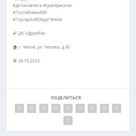
#детиковчега #гранприсочи
#ГоспабликиМО
#ГородскойОкругЧехов
🌠 ДК «Дружба»
🏚 г. Чехов, ул. Чехова, д.45
📆 26.10.2023
ПОДЕЛИТЬСЯ: