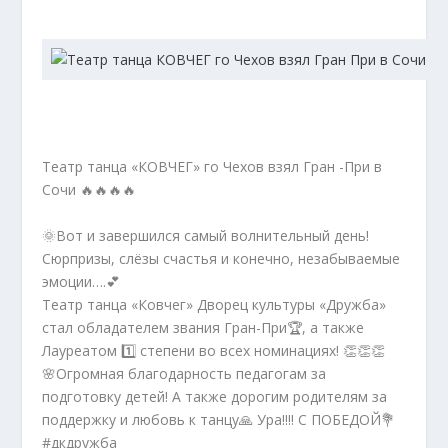
Театр танца «КОВЧЕГ» го Чехов взял Гран -При в
Сочи 🔥🔥🔥🔥
🌞Вот и завершился самый волнительный день!
Сюрпризы, слёзы счастья и конечно, незабываемые
эмоции….💕
Театр танца «Ковчег» Дворец культуры «Дружба»
стал обладателем звания Гран-При🏆, а также
Лауреатом 1️⃣ степени во всех номинациях! 👏👏👏
🌸Огромная благодарность педагогам за
подготовку детей! А также дорогим родителям за
поддержку и любовь к танцу🙏 Ура!!!! С ПОБЕДОЙ💐
#дкдружба