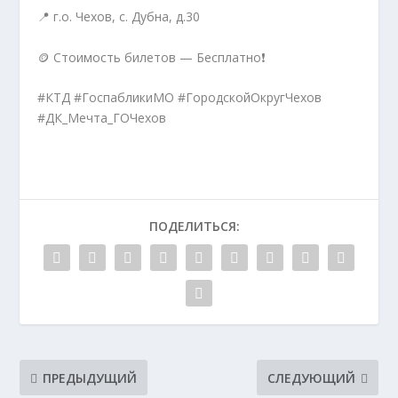
📍 г.о. Чехов, с. Дубна, д.30
🪙 Стоимость билетов — Бесплатно❗️
#КТД #ГоспабликиМО #ГородскойОкругЧехов
#ДК_Мечта_ГОЧехов
ПОДЕЛИТЬСЯ:
ПРЕДЫДУЩИЙ
СЛЕДУЮЩИЙ