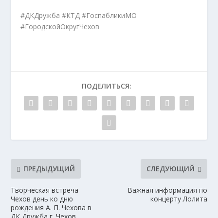
#ДКДружба #КТД #ГоспабликиМО
#ГородскойОкругЧехов
ПОДЕЛИТЬСЯ:
ПРЕДЫДУЩИЙ
СЛЕДУЮЩИЙ
Творческая встреча
Важная информация по
Чехов день ко дню
концерту Лолита
рождения А. П. Чехова в
ДК Дружба г. Чехов