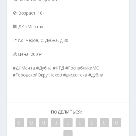
🚫 Возраст: 18+
🏢 ДК «Мечта»
📍 г.о. Чехов, с. Дубна, д.30
💰 Цена: 200 ₽
#ДКМечта #Дубна #КТД #ГоспабликиМО
#ГородскойОкругЧехов #дискотека #дубна
ПОДЕЛИТЬСЯ: