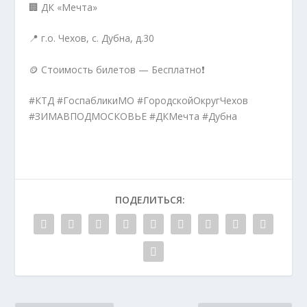
🏢 ДК «Мечта»
📍 г.о. Чехов, с. Дубна, д.30
🪙 Стоимость билетов — Бесплатно❗️
#КТД #ГоспабликиМО #ГородскойОкругЧехов
#ЗИМАВПОДМОСКОВЬЕ #ДКМечта #Дубна
ПОДЕЛИТЬСЯ: