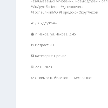
незабываемых мгновений, новых друзей и отли
#ДкДружбаЧехов #детиковчега
#ГоспабликиМО #ГородскойОкругЧехов
🌠 ДК «Дружба»
🏚 г. Чехов, ул. Чехова, д.45
🚫 Возраст: 0+
📶 Категория: Прочие
📆 22.10.2023
🪙 Стоимость билетов — Бесплатно❗️