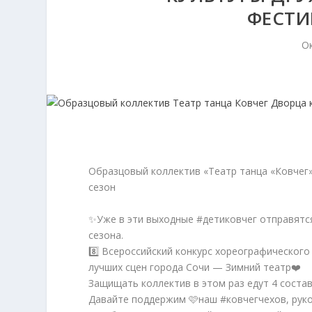
ФЕСТИ
Ок
Образцовый коллектив «Театр танца «Ковчег
сезон
✨Уже в эти выходные #детиковчег отправятся
сезона.
8️⃣ Всероссийский конкурс хореографического
лучших сцен города Сочи — Зимний театр❤️
Защищать коллектив в этом раз едут 4 состав
Давайте поддержим 🩷наш #ковчегчехов, руко