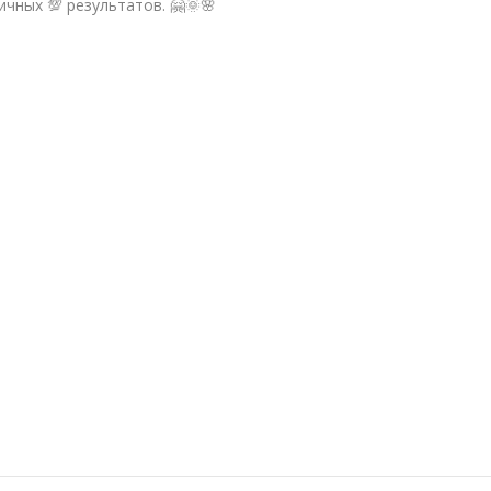
чных 💯 результатов. 🤗🌞🌸