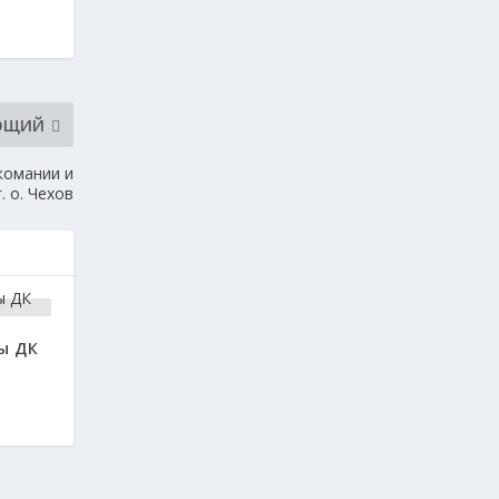
ЮЩИЙ
комании и
. о. Чехов
ы ДК