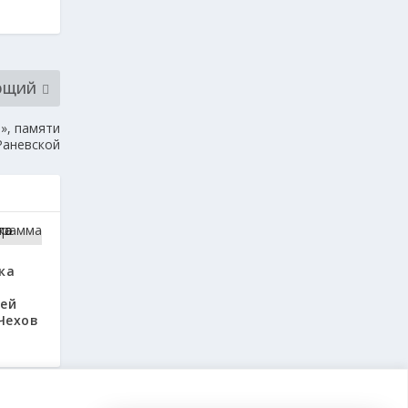
ЮЩИЙ
», памяти
Раневской
ка
тей
Чехов