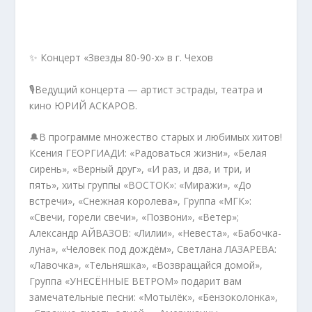
✨ Концерт «Звезды 80-90-х» в г. Чехов
🎙️Ведущий концерта — артист эстрады, театра и
кино ЮРИЙ АСКАРОВ.
🔔В программе множество старых и любимых хитов!
Ксения ГЕОРГИАДИ: «Радоваться жизни», «Белая
сирень», «Верный друг», «И раз, и два, и три, и
пять», хиты группы «ВОСТОК»: «Миражи», «До
встречи», «Снежная королева», Группа «МГК»:
«Свечи, горели свечи», «Позвони», «Ветер»;
Александр АЙВАЗОВ: «Лилии», «Невеста», «Бабочка-
луна», «Человек под дождём», Светлана ЛАЗАРЕВА:
«Лавочка», «Тельняшка», «Возвращайся домой»,
Группа «УНЕСЁННЫЕ ВЕТРОМ» подарит вам
замечательные песни: «Мотылёк», «Бензоколонка»,