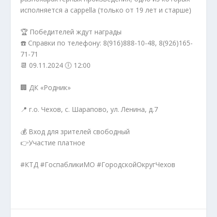
исполняется а cappella (только от 19 лет и старше)
🏆 Победителей ждут награды
☎️ Справки по телефону: 8(916)888-10-48, 8(926)165-
71-71
📆 09.11.2024 🕕 12:00
🏢 ДК «Родник»
📍 г.о. Чехов, с. Шарапово, ул. Ленина, д.7
💰 Вход для зрителей свободный
👉Участие платное
#КТД #ГоспабликиМО #ГородскойОкругЧехов