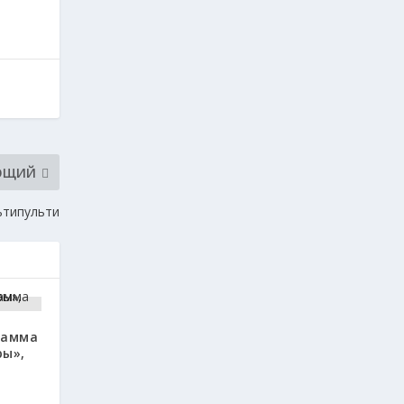
ЮЩИЙ
ьтипульти
рамма
ры»,