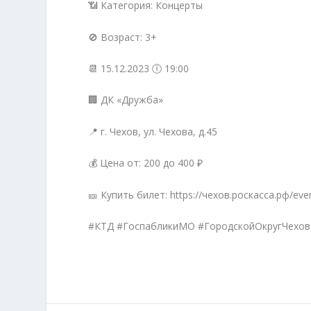
📶 Категория: Концерты
🚫 Возраст: 3+
📆 15.12.2023 🕕 19:00
🏢 ДК «Дружба»
📍 г. Чехов, ул. Чехова, д.45
💰 Цена от: 200 до 400 ₽
🎫 Купить билет: https://чехов.роскасса.рф/ev
#КТД #ГоспабликиМО #ГородскойОкругЧехов