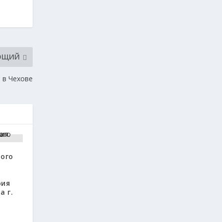
ЮЩИЙ
 в Чехове
ого
рия
а г.