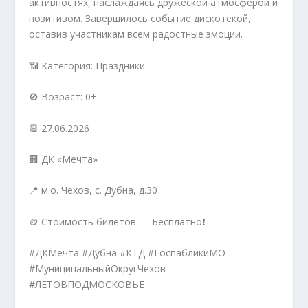
активностях, наслаждаясь дружеской атмосферой и
позитивом. Завершилось событие дискотекой,
оставив участникам всем радостные эмоции.
📶 Категория: Праздники
🚫 Возраст: 0+
📆 27.06.2026
🏢 ДК «Мечта»
📍 м.о. Чехов, с. Дубна, д.30
🪙 Стоимость билетов — Бесплатно❗️
#ДКМечта #Дубна #КТД #ГоспабликиМО
#МуниципальныйОкругЧехов
#ЛЕТОВПОДМОСКОВЬЕ