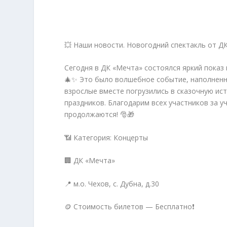
💥 Наши новости. Новогодний спектакль от ДК
Сегодня в ДК «Мечта» состоялся яркий показ
🎄✨ Это было волшебное событие, наполненн
взрослые вместе погрузились в сказочную ис
праздников. Благодарим всех участников за у
продолжаются! 🎅🎁
📶 Категория: Концерты
🏢 ДК «Мечта»
📍 м.о. Чехов, с. Дубна, д.30
🪙 Стоимость билетов — Бесплатно❗️