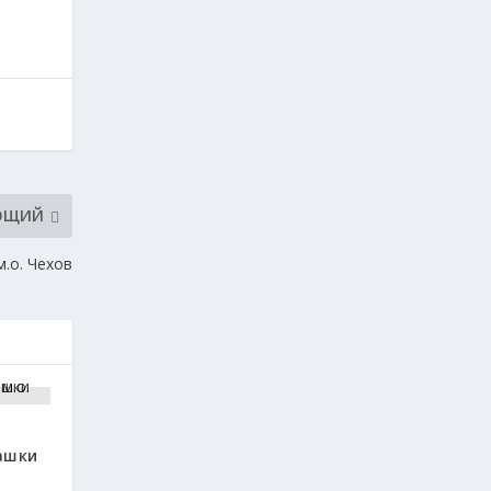
ЮЩИЙ
.о. Чехов
ашки
л