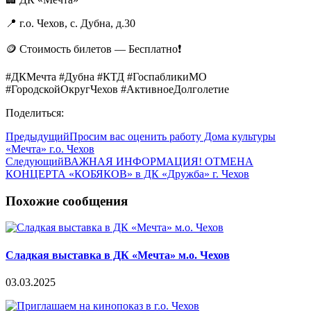
📍 г.о. Чехов, с. Дубна, д.30
🪙 Стоимость билетов — Бесплатно❗️
#ДКМечта #Дубна #КТД #ГоспабликиМО
#ГородскойОкругЧехов #АктивноеДолголетие
Поделиться:
Предыдущий
Просим вас оценить работу Дома культуры
«Мечта» г.о. Чехов
Следующий
ВАЖНАЯ ИНФОРМАЦИЯ! ОТМЕНА
КОНЦЕРТА «КОБЯКОВ» в ДК «Дружба» г. Чехов
Похожие сообщения
Сладкая выставка в ДК «Мечта» м.о. Чехов
03.03.2025