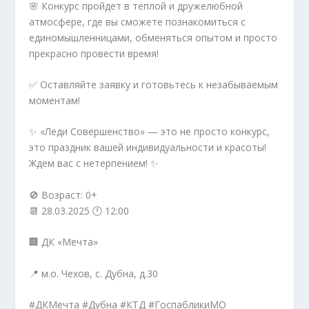
🌸 Конкурс пройдет в теплой и дружелюбной
атмосфере, где вы сможете познакомиться с
единомышленницами, обменяться опытом и просто
прекрасно провести время!
✅ Оставляйте заявку и готовьтесь к незабываемым
моментам!
✨ «Леди Совершенство» — это не просто конкурс,
это праздник вашей индивидуальности и красоты!
Ждем вас с нетерпением! ✨
🚫 Возраст: 0+
📆 28.03.2025 🕛 12:00
🏢 ДК «Мечта»
📍 м.о. Чехов, с. Дубна, д.30
#ДКМечта #Дубна #КТД #ГоспабликиМО