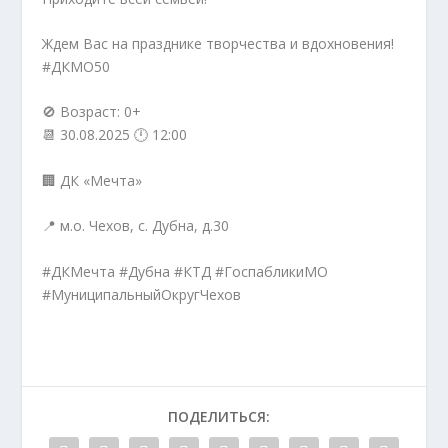
Ждем Вас на празднике творчества и вдохновения!
#ДКМО50
🚫 Возраст: 0+
📆 30.08.2025 🕛 12:00
🏢 ДК «Мечта»
📍 м.о. Чехов, с. Дубна, д.30
#ДКМечта #Дубна #КТД #ГоспабликиМО
#МуниципальныйОкругЧехов
ПОДЕЛИТЬСЯ: