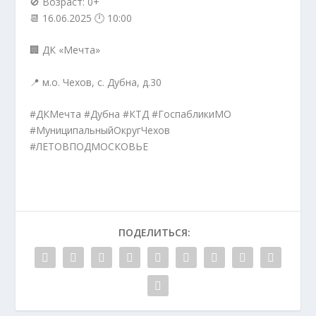
🚫 Возраст: 0+
📆 16.06.2025 🕛 10:00
🏢 ДК «Мечта»
📍 м.о. Чехов, с. Дубна, д.30
#ДКМечта #Дубна #КТД #ГоспабликиМО
#МуниципальныйОкругЧехов
#ЛЕТОВПОДМОСКОВЬЕ
ПОДЕЛИТЬСЯ: