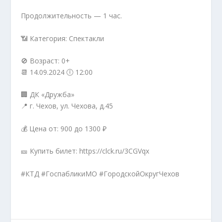
Продолжительность — 1 час.
📶 Категория: Спектакли
🚫 Возраст: 0+
📆 14.09.2024 🕕 12:00
🏢 ДК «Дружба»
📍 г. Чехов, ул. Чехова, д.45
💰 Цена от: 900 до 1300 ₽
🎫 Купить билет: https://clck.ru/3CGVqx
#КТД #ГоспабликиМО #ГородскойОкругЧехов