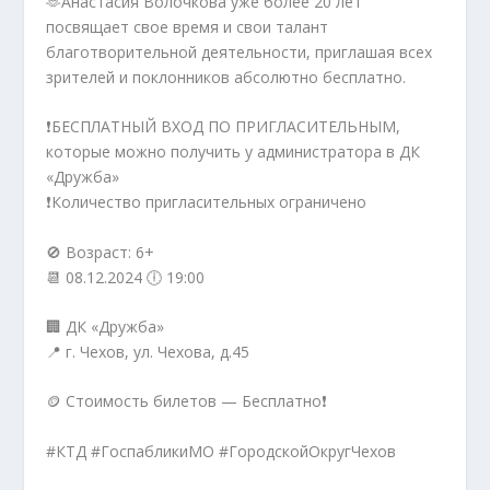
🫶Анастасия Волочкова уже более 20 лет
посвящает свое время и свои талант
благотворительной деятельности, приглашая всех
зрителей и поклонников абсолютно бесплатно.
❗БЕСПЛАТНЫЙ ВХОД ПО ПРИГЛАСИТЕЛЬНЫМ,
которые можно получить у администратора в ДК
«Дружба»
❗Количество пригласительных ограничено
🚫 Возраст: 6+
📆 08.12.2024 🕕 19:00
🏢 ДК «Дружба»
📍 г. Чехов, ул. Чехова, д.45
🪙 Стоимость билетов — Бесплатно❗️
#КТД #ГоспабликиМО #ГородскойОкругЧехов