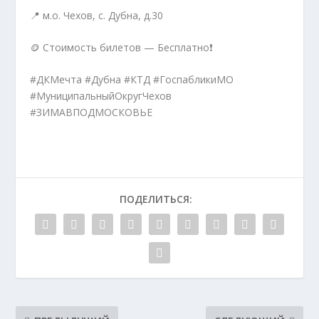
📍 м.о. Чехов, с. Дубна, д.30
🪙 Стоимость билетов — Бесплатно❗️
#ДКМечта #Дубна #КТД #ГоспабликиМО
#МуниципальныйОкругЧехов
#ЗИМАВПОДМОСКОВЬЕ
ПОДЕЛИТЬСЯ: